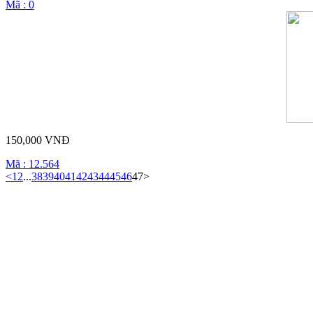
Mã : 0
150,000 VNĐ
Mã : 12.564
<
1
2
...
38
39
40
41
42
43
44
45
46
47
>