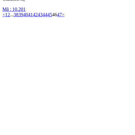
Mã : 10.201
<
1
2
...
38
39
40
41
42
43
44
45
46
47
>