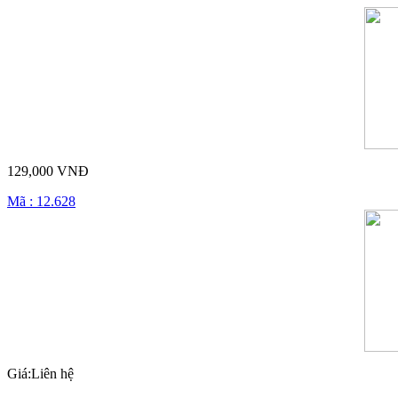
129,000 VNĐ
Mã : 12.628
Giá:Liên hệ