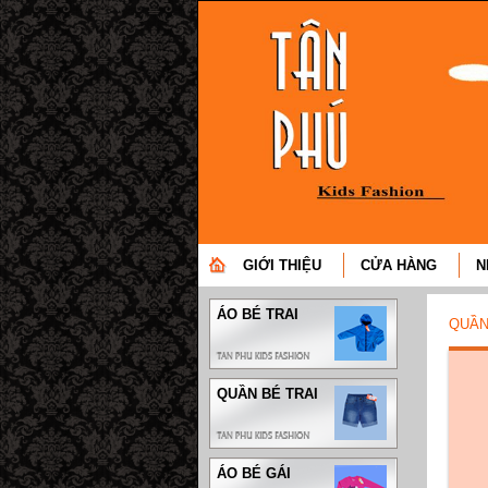
GIỚI THIỆU
CỬA HÀNG
N
ÁO BÉ TRAI
QUẦN
QUẦN BÉ TRAI
ÁO BÉ GÁI