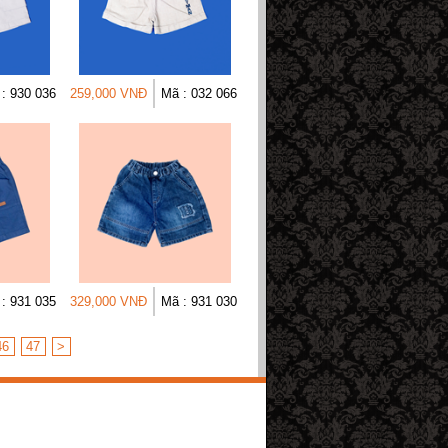
: 930 036
259,000 VNĐ
Mã : 032 066
: 931 035
329,000 VNĐ
Mã : 931 030
46
47
>