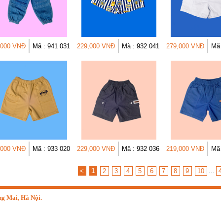
,000 VNĐ
Mã : 941 031
229,000 VNĐ
Mã : 932 041
279,000 VNĐ
Mã 
,000 VNĐ
Mã : 933 020
229,000 VNĐ
Mã : 932 036
219,000 VNĐ
Mã 
<
1
2
3
4
5
6
7
8
9
10
...
g Mai, Hà Nội.