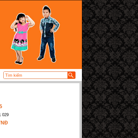
5
1 029
 VNĐ